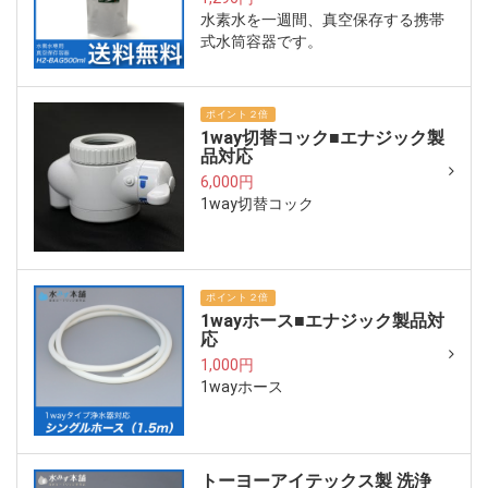
水素水を一週間、真空保存する携帯
式水筒容器です。
ポイント２倍
1way切替コック■エナジック製
品対応
6,000円
1way切替コック
ポイント２倍
1wayホース■エナジック製品対
応
1,000円
1wayホース
トーヨーアイテックス製 洗浄