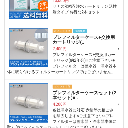
13,000円
サナスR対応 浄水カートリッジ 活性
炭タイプ お得な2本セット
ポイント２倍
送料無料
プレフィルターケース+交換用
カートリッジ(..
7,400円
プレフィルターケース+交換用カー
トリッジ(約2年分)※ご注意下さい※
プレフィルターは整水器・浄水器本
体に取り付けるフィルターカートリッジではございません。
ポイント２倍
プレフィルターケースセット(2
本セット)■..
4,200円
各社浄水器に対応 赤錆等の粗ごみ
を除去します※ご注意下さい※プレ
フィルターは整水器・浄水器本体に
取り付けるフィルターカートリッジではございません。