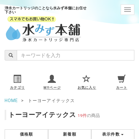
浄水カートリッジのことなら水みず本舗にお任せ
navig
下さい
カテゴリ
MYページ
お気に入り
カート
HOME
トーヨーアイテックス
トーヨーアイテックス
19件
の商品
価格順
新着順
表示件数