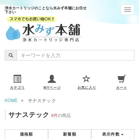
浄水カートリッジのことなら水みず本舗にお任せ
navig
下さい
カテゴリ
MYページ
お気に入り
カート
HOME
サナステック
サナステック
9件
の商品
価格順
新着順
表示件数