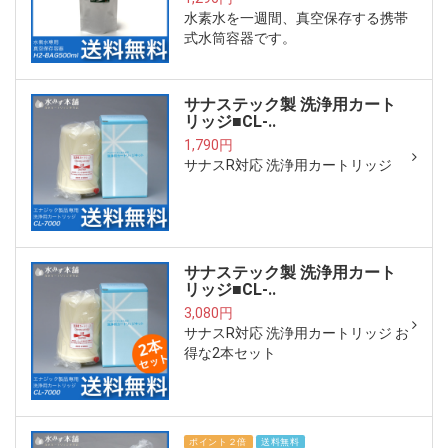
水素水を一週間、真空保存する携帯
式水筒容器です。
サナステック製 洗浄用カート
リッジ■CL-..
1,790円
サナスR対応 洗浄用カートリッジ
サナステック製 洗浄用カート
リッジ■CL-..
3,080円
サナスR対応 洗浄用カートリッジ お
得な2本セット
ポイント２倍
送料無料