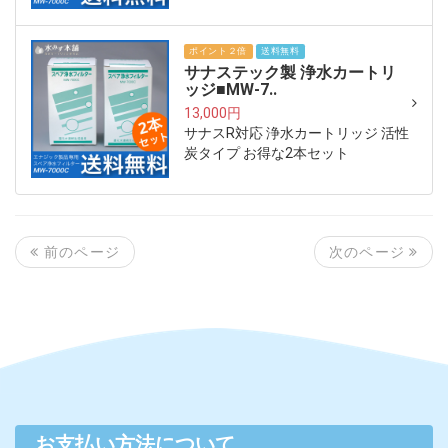
ポイント２倍
送料無料
サナステック製 浄水カートリ
ッジ■MW-7..
13,000円
サナスR対応 浄水カートリッジ 活性
炭タイプ お得な2本セット
次のページ
前のページ
お支払い方法について