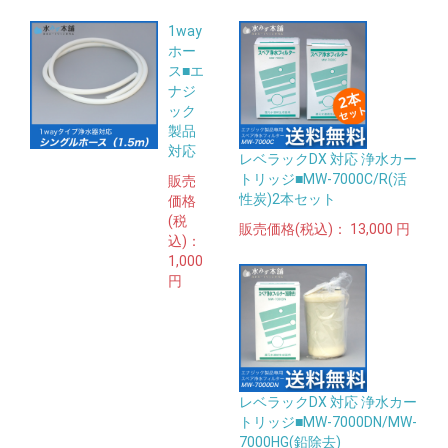
1way
ホー
ス■エ
ナジ
ック
製品
対応
レベラックDX 対応 浄水カー
トリッジ■MW-7000C/R(活
販売
性炭)2本セット
価格
(税
販売価格(税込)：
13,000 円
込)：
1,000
円
レベラックDX 対応 浄水カー
トリッジ■MW-7000DN/MW-
7000HG(鉛除去)