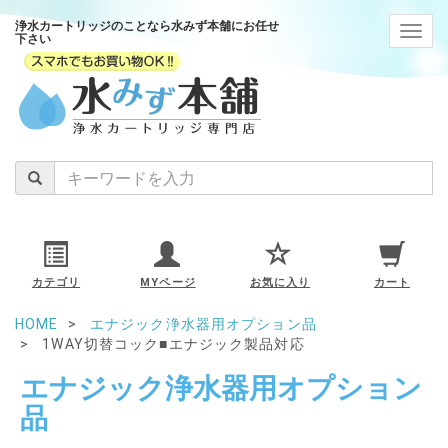
浄水カートリッジのことなら水みず本舗にお任せ
navig
下さい
カテゴリ
MYページ
お気に入り
カート
HOME
エナジック浄水器用オプション品
1WAY切替コック■エナジック製品対応
エナジック浄水器用オプション
品