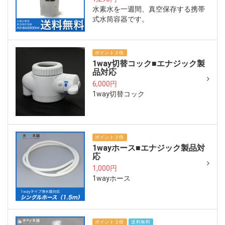
水素水を一週間、真空保存する携帯
式水筒容器です。
ポイント２倍
1way切替コック■エナジック製
品対応
6,000円
1way切替コック
ポイント２倍
1wayホース■エナジック製品対
応
1,000円
1wayホース
ポイント２倍
送料無料