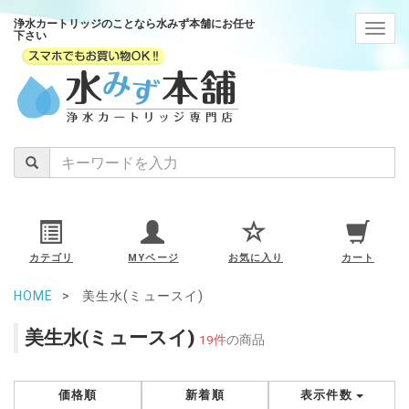
浄水カートリッジのことなら水みず本舗にお任せ
navig
下さい
カテゴリ
MYページ
お気に入り
カート
HOME
美生水(ミュースイ)
美生水(ミュースイ)
19件
の商品
価格順
新着順
表示件数