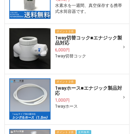
水素水を一週間、真空保存する携帯
式水筒容器です。
ポイント２倍
1way切替コック■エナジック製
品対応
6,000円
1way切替コック
ポイント２倍
1wayホース■エナジック製品対
応
1,000円
1wayホース
ポイント２倍
送料無料