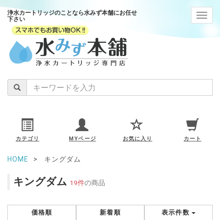
浄水カートリッジのことなら水みず本舗にお任せ
navig
下さい
カテゴリ
MYページ
お気に入り
カート
HOME
キングダム
キングダム
19件
の商品
価格順
新着順
表示件数