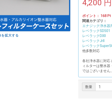
4,200
円
ポイント：
168
Pt
関連カテゴリ：
エナジック浄水器
レベラックSD501
像を拡大する
レベラックDXII
レベラックJrII
レベラックSuper5
他多数対応
各社浄水器に対応
ィルターは整水器
ではございません
数量