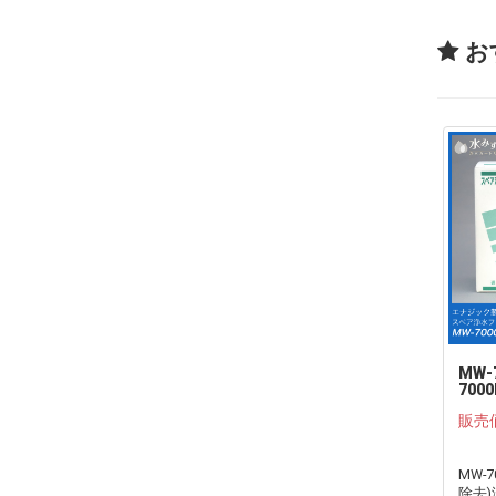
お
MW-
700
トリ
販売
ステ
MW-7
除去