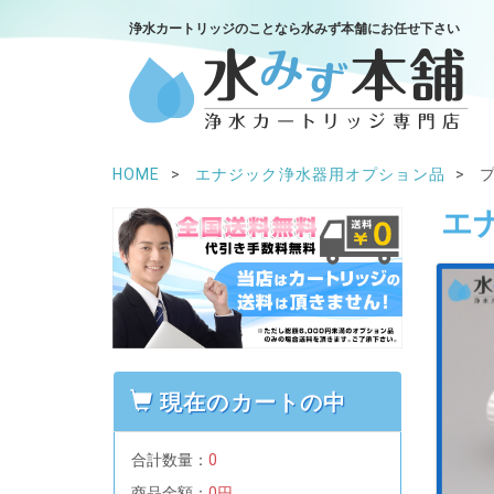
浄水カートリッジのことなら水みず本舗にお任せ下さい
HOME
エナジック浄水器用オプション品
エ
現在のカートの中
合計数量：
0
商品金額：
0円