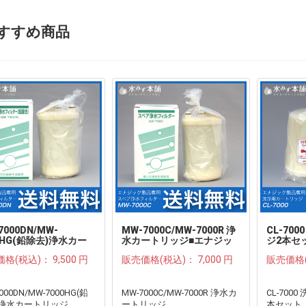
すすめ商品
7000DN/MW-
MW-7000C/MW-7000R 浄
CL-70
0HG(鉛除去)浄水カー
水カートリッジ■エナジッ
ジ2本セ
ッジ■エナジック/サナ
ク/サナステック
サナステ
価格(税込)：
9,500 円
販売価格(税込)：
7,000 円
販売価格
ック
リーズ用
000DN/MW-7000HG(鉛
MW-7000C/MW-7000R 浄水カ
CL-700
)浄水カートリッジ
ートリッジ
本セット