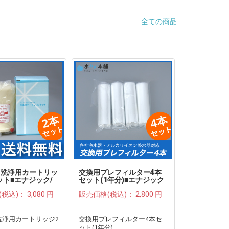
全ての商品
00 洗浄用カートリッ
交換用プレフィルター4本
ット■エナジック/
セット(1年分)■エナジック
ック/レベラックシ
製品対応
(税込)：
3,080 円
販売価格(税込)：
2,800 円
0 洗浄用カートリッジ2
交換用プレフィルター4本セ
ット(1年分)