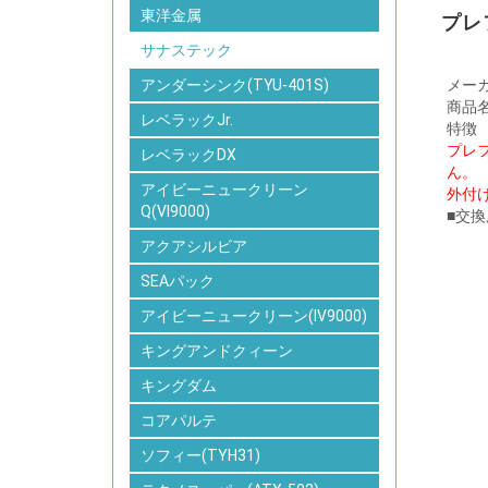
東洋金属
プレ
サナステック
メー
アンダーシンク(TYU-401S)
商品
レベラックJr.
特徴
プレ
レベラックDX
ん。
アイビーニュークリーン
外付
Q(VI9000)
■交
アクアシルビア
SEAパック
アイビーニュークリーン(IV9000)
キングアンドクィーン
キングダム
コアパルテ
ソフィー(TYH31)