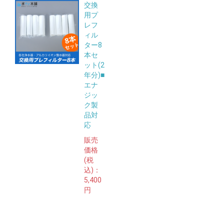
交換
用プ
レフ
ィル
ター8
本セ
ット(2
年分)■
エナ
ジッ
ク製
品対
応
販売
価格
(税
込)：
5,400
円