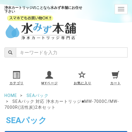
浄水カートリッジのことなら水みず本舗にお任せ
navig
下さい
カテゴリ
MYページ
お気に入り
カート
HOME
SEAパック
SEAパック 対応 浄水カートリッジ■MW-7000C/MW-
7000R(活性炭)2本セット
SEAパック