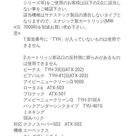
シリーズ等)をご使用のお客様は以下の2点に該当し
ない事をご確認下さい。
該当機種はサナステック製品の適合しないタイプと
なりますので、エナジック製カートリッジ(MW-
※注
7000R)を別途お買い求め下さい。
意※
1.製造番号に「TYH」が入っていないものは使用で
きません
2.カートリッジ差込口の反対側に膨らみがあるもの
は使用できません
ビーナス TYH-33(旧ATX-202)
ピアパルテ TYH-81(旧ATX-203)
アイビーニュークリーンQ 9000
ロータスα ATX-503
プロテック ATX-501
アイビーニュークリーンQ TYH-31SEA
パックアンダーシンクタイプ TYU-401S
ミネキング
SEAパック
対応
テクノスーパー502 ATX-502
機種
エーベックス