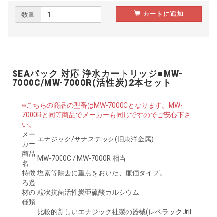
カートに追加
数量
SEAパック 対応 浄水カートリッジ■MW-
7000C/MW-7000R(活性炭)2本セット
※こちらの商品の型番はMW-7000Cとなります。MW-
7000Rと同等商品でメーカーも同じですのでご安心下さ
い。
メー
エナジック/サナステック(旧東洋金属)
カー
商品
MW-7000C / MW-7000R 相当
名
特徴
塩素等除去に重点をおいた、廉価タイプ。
ろ過
材の
粒状抗菌活性炭亜硫酸カルシウム
種類
比較的新しいエナジック社製の器械(レベラックJrII