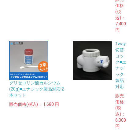
価格
(税
込)：
7,400
円
1way
切替
コッ
ク■エ
ナジ
ック
製品
グリセロリン酸カルシウム
対応
(20g)■エナジック製品対応 2
本セット
販売
価格
販売価格(税込)：
1,680 円
(税
込)：
6,000
円