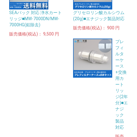
SEAパック 対応 浄水カート
グリセロリン酸カルシウム
リッジ■MW-7000DN/MW-
(20g)■エナジック製品対応
7000HG(鉛除去)
販売価格(税込)：
900 円
販売価格(税込)：
9,500 円
プレ
フィ
ルタ
ーケ
ース
+交換
用カ
ート
リッ
ジ(2年
分)■エ
ナジ
ック
製品
対応
販売