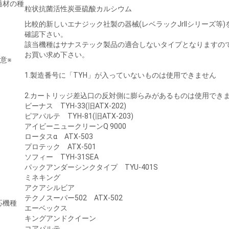
過材の種
粒状抗菌活性炭亜硫酸カルシウム
比較的新しいエナジック社製の器械(レベラックJrIIシリーズ等
確認下さい。
該当機種はサナステック製品の適合しないタイプとなりますので、エ
お買い求め下さい。
意※
1.製造番号に「TYH」が入っていないものは使用できません
2.カートリッジ差込口の反対側に膨らみがあるものは使用でき
ビーナス TYH-33(旧ATX-202)
ピアパルテ TYH-81(旧ATX-203)
アイビーニュークリーンQ 9000
ロータスα ATX-503
プロテック ATX-501
ソフィー TYH-31SEA
パックアンダーシンクタイプ TYU-401S
ミネキング
アクアシルビア
テクノスーパー502 ATX-502
応機種
エーベックス
キングアンドクイーン
コアパルテ