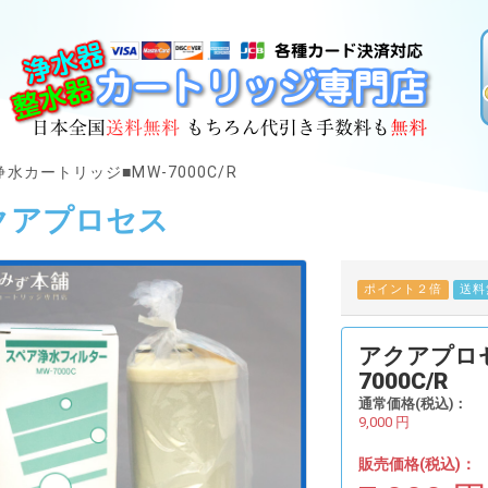
水カートリッジ■MW-7000C/R
クアプロセス
ポイント２倍
送料
アクアプロセ
7000C/R
通常価格(税込)：
9,000
円
販売価格(税込)：