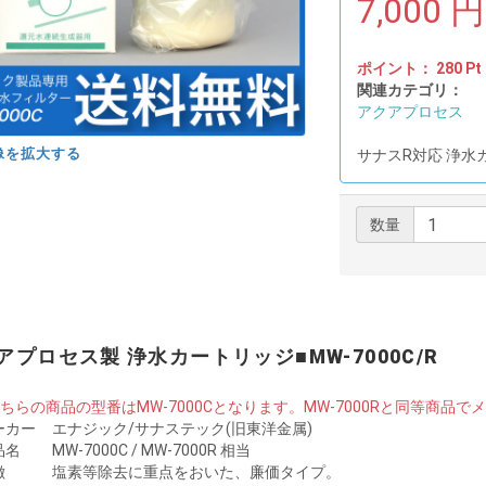
7,000
円
ポイント：
280
Pt
関連カテゴリ：
アクアプロセス
像を拡大する
サナスR対応 浄水
数量
アプロセス製 浄水カートリッジ■MW-7000C/R
こちらの商品の型番はMW-7000Cとなります。MW-7000Rと同等商
ーカー
エナジック/サナステック(旧東洋金属)
品名
MW-7000C / MW-7000R 相当
徴
塩素等除去に重点をおいた、廉価タイプ。