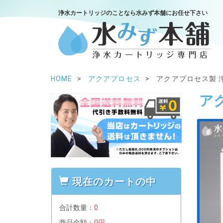
浄水カートリッジのことなら水みず本舗にお任せ下さい
HOME
アクアプロセス
アクアプロセス製 浄
ア
現在のカートの中
合計数量：
0
商品金額：
0円