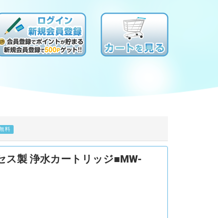
無料
ス製 浄水カートリッジ■MW-