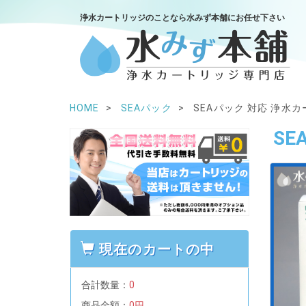
浄水カートリッジのことなら水みず本舗にお任せ下さい
HOME
SEAパック
SEAパック 対応 浄水カー
SE
現在のカートの中
合計数量：
0
商品金額：
0円