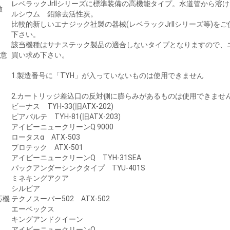
レベラックJrIIシリーズに標準装備の高機能タイプ。水道管から溶
徴
ルシウム 鉛除去活性炭。
比較的新しいエナジック社製の器械(レベラックJrIIシリーズ等)
下さい。
該当機種はサナステック製品の適合しないタイプとなりますので、エナジ
注意
買い求め下さい。
1.製造番号に「TYH」が入っていないものは使用できません
2.カートリッジ差込口の反対側に膨らみがあるものは使用できませ
ビーナス TYH-33(旧ATX-202)
ピアパルテ TYH-81(旧ATX-203)
アイビーニュークリーンQ 9000
ロータスα ATX-503
プロテック ATX-501
アイビーニュークリーンQ TYH-31SEA
パックアンダーシンクタイプ TYU-401S
ミネキングアクア
シルビア
応機
テクノスーパー502 ATX-502
エーベックス
キングアンドクイーン
アイビーニュークリーンQ