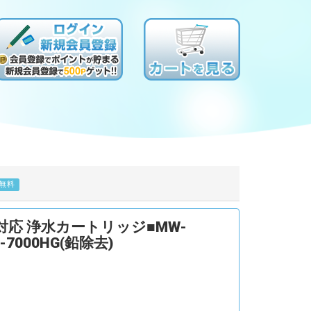
無料
 対応 浄水カートリッジ■MW-
W-7000HG(鉛除去)