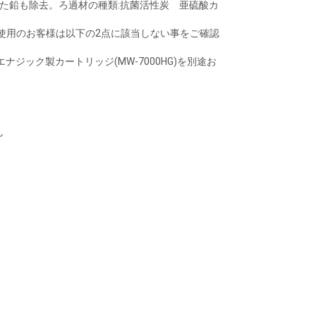
けた鉛も除去。ろ過材の種類:抗菌活性炭 亜硫酸カ
をご使用のお客様は以下の2点に該当しない事をご確認
ック製カートリッジ(MW-7000HG)を別途お
ん