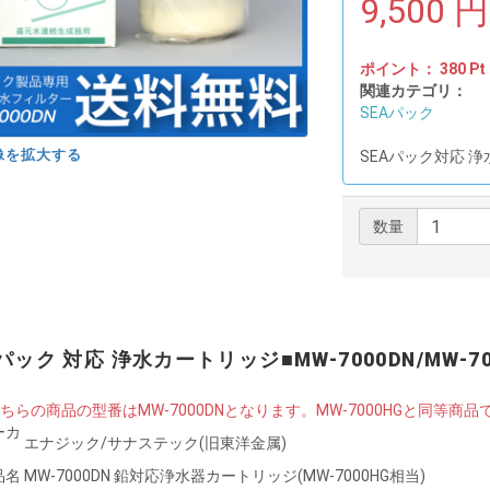
9,500
円
ポイント：
380
Pt
関連カテゴリ：
SEAパック
像を拡大する
SEAパック対応 
数量
パック 対応 浄水カートリッジ■MW-7000DN/MW-70
こちらの商品の型番はMW-7000DNとなります。MW-7000HGと同等
ーカ
エナジック/サナステック(旧東洋金属)
品名
MW-7000DN 鉛対応浄水器カートリッジ(MW-7000HG相当)